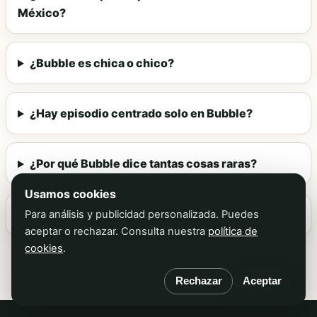
México?
¿Bubble es chica o chico?
¿Hay episodio centrado solo en Bubble?
¿Por qué Bubble dice tantas cosas raras?
Usamos cookies
¿Bubble tiene canción propia en TADC?
Para análisis y publicidad personalizada. Puedes
aceptar o rechazar. Consulta nuestra
política de
cookies
.
Rechazar
Aceptar