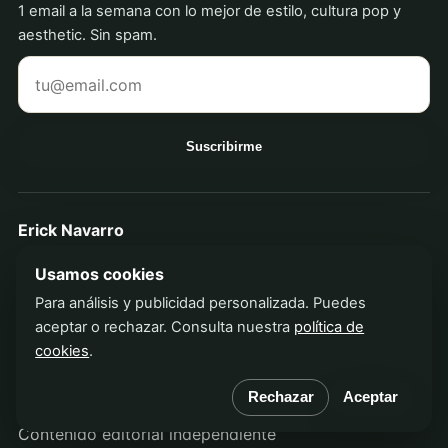
1 email a la semana con lo mejor de estilo, cultura pop y
aesthetic. Sin spam.
Tu correo electrónico
Suscribirme
Erick Navarro
Tendencias virales, estilo, creatividad y cultura visual
Usamos cookies
desde México para Latinoamérica.
Para análisis y publicidad personalizada. Puedes
aceptar o rechazar. Consulta nuestra
política de
cookies
.
Privacidad
Aviso legal
Términos
Cookies
Rechazar
Aceptar
Contenido editorial independiente