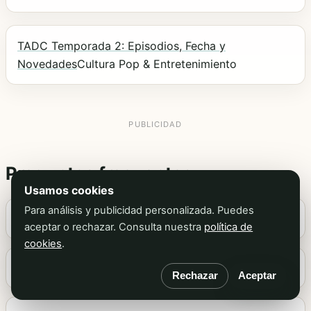
TADC Temporada 2: Episodios, Fecha y
Novedades
Cultura Pop & Entretenimiento
Preguntas frecuentes
Usamos cookies
Para análisis y publicidad personalizada. Puedes
¿Qué pronombres usa Zooble en TADC?
aceptar o rechazar. Consulta nuestra
política de
cookies
.
¿Quién dobla a Zooble en TADC?
Rechazar
Aceptar