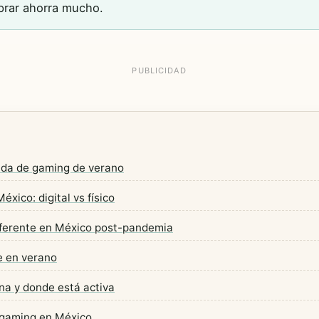
rar ahorra mucho.
ada de gaming de verano
xico: digital vs físico
iferente en México post-pandemia
e en verano
a y donde está activa
 gaming en México