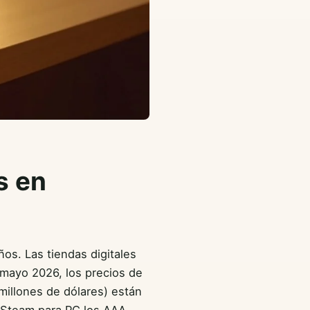
s en
os. Las tiendas digitales
 mayo 2026, los precios de
millones de dólares) están
n Steam para PC los AAA