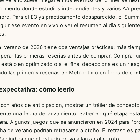
l momento donde estudios independientes y varios AA pr
tubre. Para el E3 ya prácticamente desaparecido, el Sum
guir ese evento en vivo o ver el resumen al día siguient
es.
 verano de 2026 tiene dos ventajas prácticas: más tiempo
 esperar las primeras reseñas antes de comprar. Comprar 
 está bien optimizado o si el final decepciona es un ries
do las primeras reseñas en Metacritic o en foros de conf
 expectativa: cómo leerlo
 con años de anticipación, mostrar un tráiler de concep
lmente una fecha de lanzamiento. Saber en qué etapa está
pera. Algunos juegos que se anunciaron en 2024 para "pr
a de verano podrían retrasarse a otoño. El retraso es par
: indica que el estudio no va a lanzar algo roto.