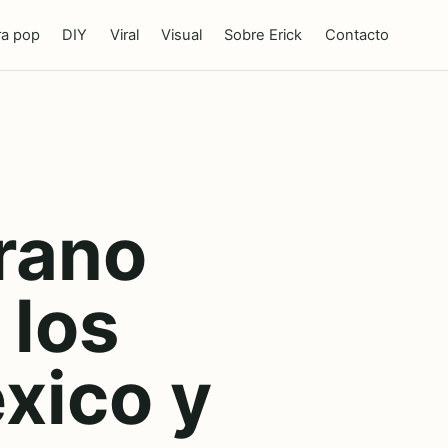
ra pop
DIY
Viral
Visual
Sobre Erick
Contacto
rano
 los
xico y