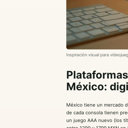
Inspiración visual para videojue
Plataformas
México: digi
México tiene un mercado de
de cada consola tienen pre
un juego AAA nuevo (los tí
entre 1299 y 1799 MXN en l