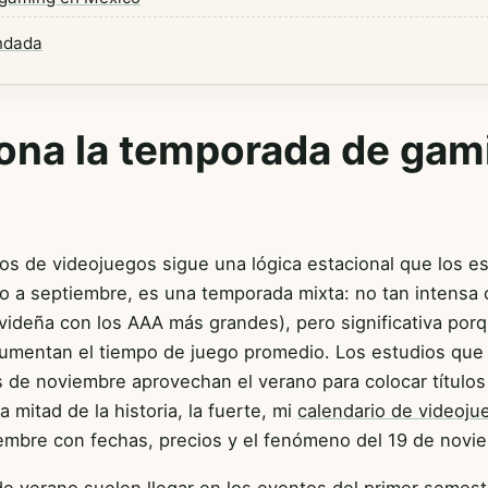
ndada
ona la temporada de gam
tos de videojuegos sigue una lógica estacional que los e
ulio a septiembre, es una temporada mixta: no tan intens
videña con los AAA más grandes), pero significativa por
 aumentan el tiempo de juego promedio. Los estudios que
s de noviembre aprovechan el verano para colocar título
 mitad de la historia, la fuerte, mi
calendario de videoju
embre con fechas, precios y el fenómeno del 19 de novi
e verano suelen llegar en los eventos del primer semes