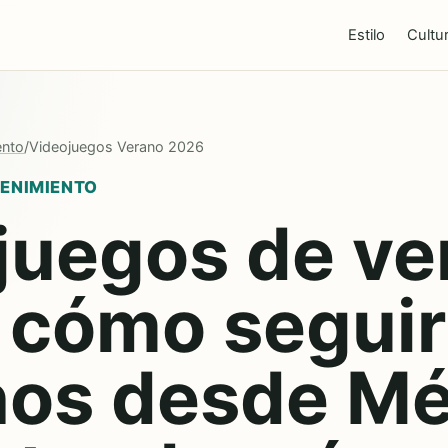
Estilo
Cultu
ento
/
Videojuegos Verano 2026
TENIMIENTO
juegos de ve
 cómo seguir
nos desde Mé