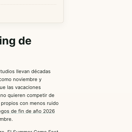
ing de
studios llevan décadas
a como noviembre y
que las vacaciones
 no quieren competir de
s propios con menos ruido
egos de fin de año 2026
embre.
tre. El Summer Game Fest,